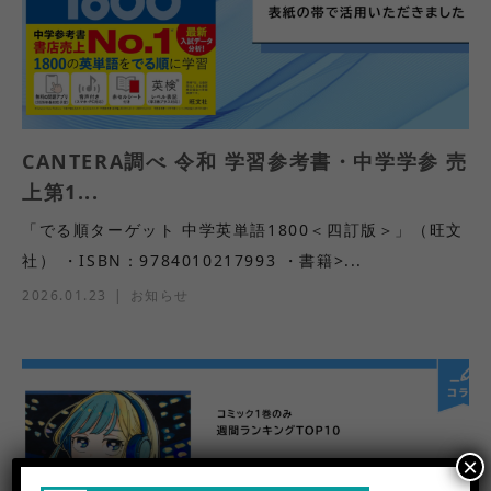
CANTERA調べ 令和 学習参考書・中学学参 売
上第1...
「でる順ターゲット 中学英単語1800＜四訂版＞」（旺文
社） ・ISBN：9784010217993 ・書籍>...
2026.01.23
お知らせ
×