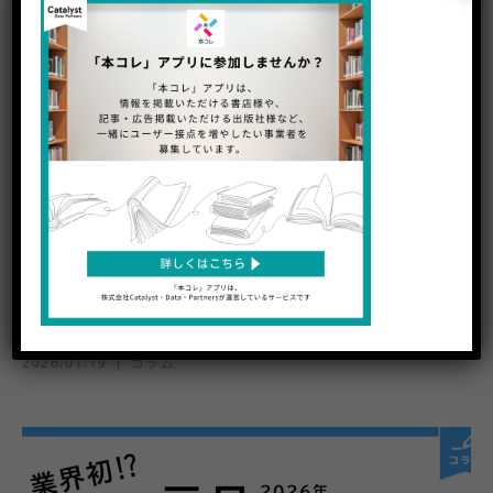
「さむわんへるつ」30代男性に刺さる 深夜ラ
ジオの共感
1月発売の7タイトルに加え、アニメ放送開始の2タイトル
が急上昇 今週1位に輝いたのは、人気漫画『呪術廻戦』の
...
2026.01.19
コラム