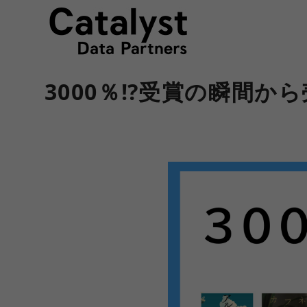
3000％⁉受賞の瞬間か