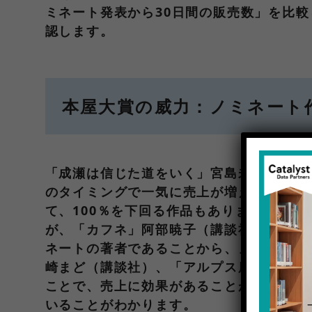
ミネート発表から30日間の販売数」を比
認します。
本屋大賞の威力：ノミネート
「成瀬は信じた道をいく」宮島未奈（新潮
のタイミングで一気に売上が増え、ノミネ
て、100％を下回る作品もありますが、1
が、「カフネ」阿部暁子（講談社）です。
ネートの著者であることから、ノミネート
崎まど（講談社）、「アルプス席の母」早
ことで、売上に効果があることが確認され
いることがわかります。