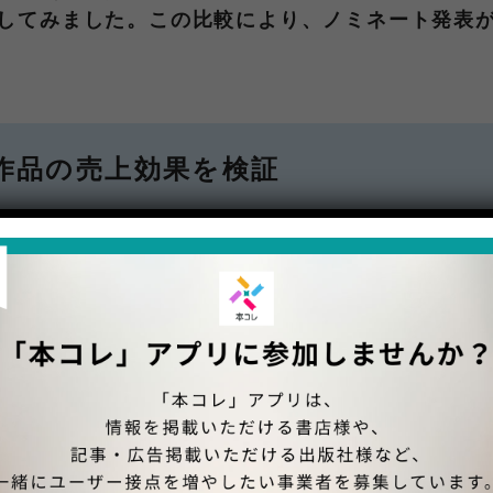
較してみました。この比較により、ノミネート発表
作品の売上効果を検証
社）は、24年1月に発売されましたが、前作が同年
ート発表後との比較では売上伸長率53％となりま
0作品合計の伸長率は150％の効果を記録していま
この作品はノミネート発表後に1187％という驚異
をきっかけに初めて手に取った読者も多かったの
見和真（小学館）が高い伸長率を示しています。
ました。特に初ノミネートの著者にとっては、新